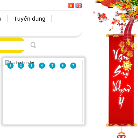
u
Tuyển dụng
1
2
3
4
5
6
7
baday tien loi