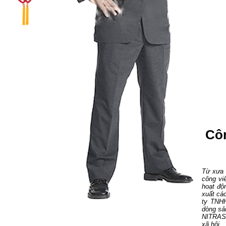
Cô
Từ xưa 
công vi
hoạt độ
xuất cá
ty TNH
dòng sả
NITRASA
xã hội...