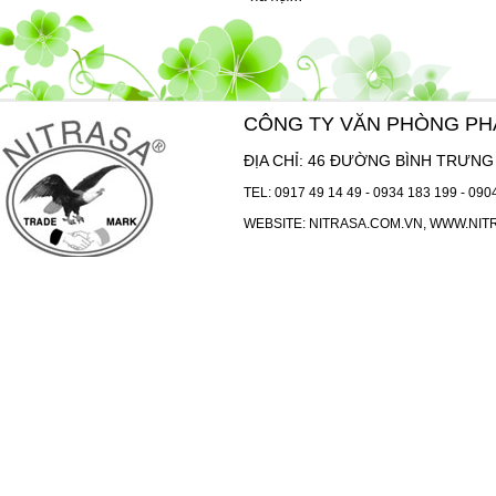
CÔNG TY VĂN PHÒNG P
ĐỊA CHỈ: 46 ĐƯỜNG BÌNH TRƯNG 
TEL:
0917 49 14 49
-
0934 183 199
-
090
WEBSITE:
NITRASA.COM.VN
,
WWW.NIT