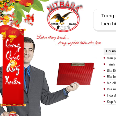
Trang
Liên h
Chi n
Văn p
Trình
Bìa lỗ
Bìa b
bia a
Bìa m
Hóa đ
Kẹp 