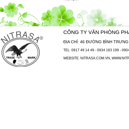
CÔNG TY VĂN PHÒNG P
ĐỊA CHỈ: 46 ĐƯỜNG BÌNH TRƯNG 
TEL:
0917 49 14 49
-
0934 183 199
-
090
WEBSITE:
NITRASA.COM.VN
,
WWW.NIT