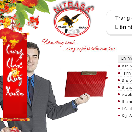
Trang
Liên h
Chi n
Văn p
Trình
Bìa lỗ
Bìa b
bia a
Bìa m
Hóa đ
Kẹp 