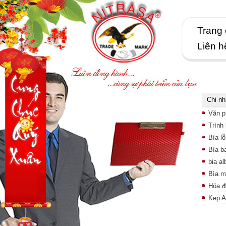
Trang
Liên h
Chi n
Văn p
Trình
Bìa lỗ
Bìa b
bia a
Bìa m
Hóa đ
Kẹp 