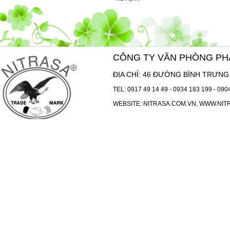
CÔNG TY VĂN PHÒNG P
ĐỊA CHỈ: 46 ĐƯỜNG BÌNH TRƯNG 
TEL:
0917 49 14 49
-
0934 183 199
-
090
WEBSITE:
NITRASA.COM.VN
,
WWW.NIT