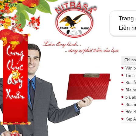
Trang
Liên h
Chi n
Văn p
Trình
Bìa lỗ
Bìa b
bia a
Bìa m
Hóa đ
Kẹp 