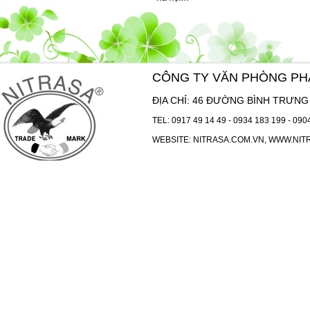
CÔNG TY VĂN PHÒNG P
ĐỊA CHỈ: 46 ĐƯỜNG BÌNH TRƯNG 
TEL:
0917 49 14 49
-
0934 183 199
-
090
WEBSITE:
NITRASA.COM.VN
,
WWW.NIT