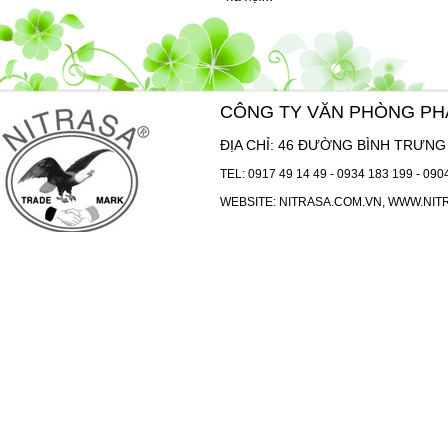
CÔNG TY VĂN PHÒNG P
ĐỊA CHỈ: 46 ĐƯỜNG BÌNH TRƯNG 
TEL:
0917 49 14 49
-
0934 183 199
-
090
WEBSITE:
NITRASA.COM.VN
,
WWW.NIT