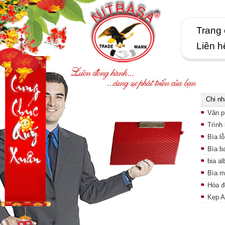
Trang
Liên h
Chi n
Văn p
Trình
Bìa lỗ
Bìa b
bia a
Bìa m
Hóa đ
Kẹp 